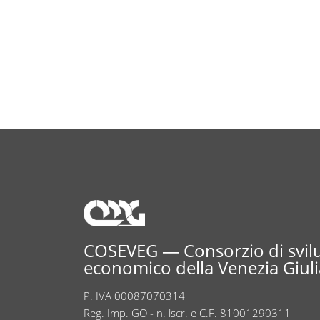
COSEVEG — Consorzio di svi
economico della Venezia Giuli
P. IVA 00087070314
Reg. Imp. GO - n. iscr. e C.F. 81001290311