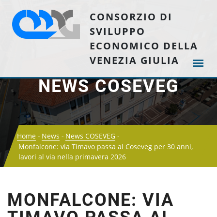
CONSORZIO DI
SVILUPPO
ECONOMICO DELLA
VENEZIA GIULIA
NEWS COSEVEG
Home
News
News COSEVEG
Monfalcone: via Timavo passa al Coseveg per 30 anni,
lavori al via nella primavera 2026
MONFALCONE: VIA