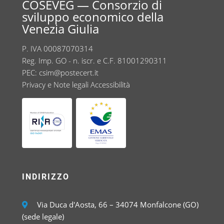
COSEVEG — Consorzio di
sviluppo economico della
Venezia Giulia
P. IVA 00087070314
Reg. Imp. GO - n. iscr. e C.F. 81001290311
PEC:
csim@postecert.it
Privacy e Note legali
Accessibilità
INDIRIZZO
Via Duca d'Aosta, 66 – 34074 Monfalcone (GO)
(sede legale)