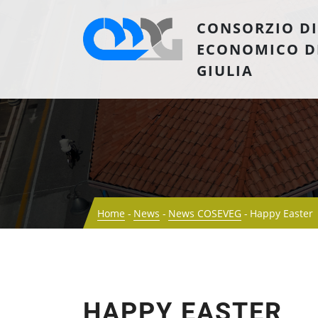
CONSORZIO DI
ECONOMICO D
GIULIA
Home
News
News COSEVEG
Happy Easter
HAPPY EASTER