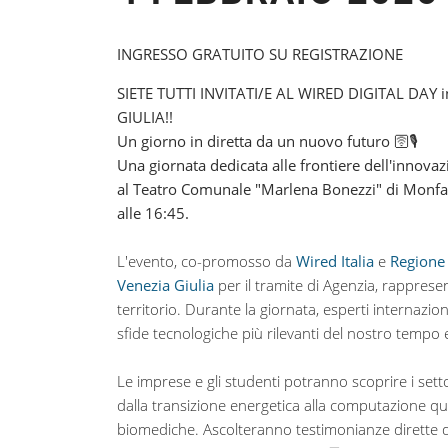
INGRESSO GRATUITO SU REGISTRAZIONE
SIETE TUTTI INVITATI/E AL WIRED DIGITAL DAY i
GIULIA!!
Un giorno in diretta da un nuovo futuro
🛜
🎙️
Una giornata dedicata alle frontiere dell'innovaz
al Teatro Comunale "Marlena Bonezzi" di Monfal
alle 16:45.
L'evento, co-promosso da
Wired Italia
e
Regione
Venezia Giulia
per il tramite di Agenzia, rapprese
territorio. Durante la giornata, esperti internazio
sfide tecnologiche più rilevanti del nostro tempo e
Le imprese e gli studenti potranno scoprire i setto
dalla transizione energetica alla computazione qua
biomediche. Ascolteranno testimonianze dirette d