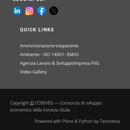
QUICK LINKS
Amministrazione trasparente
Ambiente - ISO 14001- EMAS
Agenzia Lavoro & SviluppoImpresa FVG
Video Gallery
Copyright
©
COSEVEG — Consorzio di sviluppo
economico della Venezia Giulia
Powered with
Plone
&
Python
by
Tecnoteca