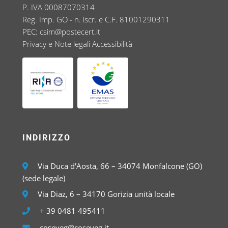
P. IVA 00087070314
Reg. Imp. GO - n. iscr. e C.F. 81001290311
PEC:
csim@postecert.it
Privacy e Note legali
Accessibilità
INDIRIZZO
Via Duca d'Aosta, 66 – 34074 Monfalcone (GO)
(sede legale)
Via Diaz, 6 – 34170 Gorizia unità locale
+ 39 0481 495411
coseveg@coseveg.it