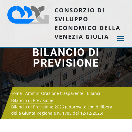
CONSORZIO DI
SVILUPPO
ECONOMICO DELLA
VENEZIA GIULIA
BILANCIO DI
PREVISIONE
Home
Amministrazione trasparente
Bilanci
Bilancio di Previsione
Bilancio di Previsione 2026 (approvato con delibera
della Giunta Regionale n. 1785 del 12/12/2025)