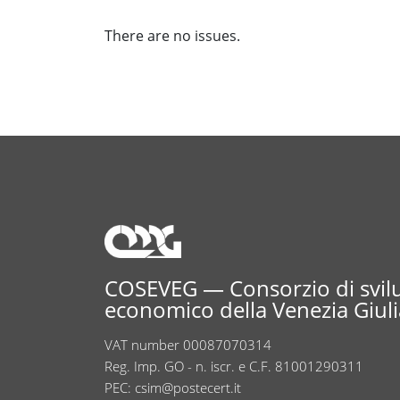
There are no issues.
COSEVEG — Consorzio di svi
economico della Venezia Giuli
VAT number 00087070314
Reg. Imp. GO - n. iscr. e C.F. 81001290311
PEC:
csim@postecert.it