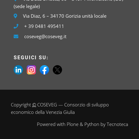
(sede legale)
Via Diaz, 6 – 34170 Gorizia unità locale
+ 39 0481 495411
coseveg@coseveg.it
SEGUICI SU:
Copyright
©
COSEVEG — Consorzio di sviluppo
economico della Venezia Giulia
Powered with
Plone
&
Python
by
Tecnoteca