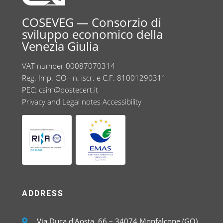
COSEVEG — Consorzio di
sviluppo economico della
Venezia Giulia
VAT number 00087070314
Reg. Imp. GO - n. iscr. e C.F. 81001290311
PEC:
csim@postecert.it
Privacy and Legal notes
Accessibility
ADDRESS
Via Duca d'Aosta, 66 – 34074 Monfalcone (GO)