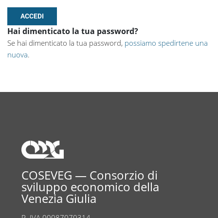
Hai dimenticato la tua password?
Se hai dimenticato la tua password,
possiamo spedirtene una
nuova
.
COSEVEG — Consorzio di
sviluppo economico della
Venezia Giulia
P. IVA 00087070314